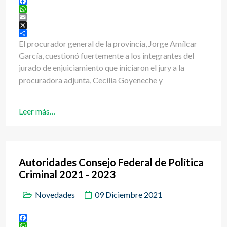
Facebook
WhatsApp
Email
X
Share
El procurador general de la provincia, Jorge Amílcar
García, cuestionó fuertemente a los integrantes del
jurado de enjuiciamiento que iniciaron el jury a la
procuradora adjunta, Cecilia Goyeneche y
Leer más…
Autoridades Consejo Federal de Política
Criminal 2021 - 2023
Novedades
09 Diciembre 2021
Facebook