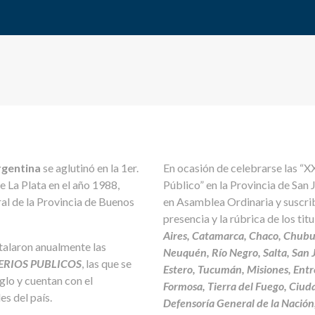
rgentina
se aglutinó en la 1er.
En ocasión de celebrarse las “X
e La Plata en el año 1988,
Público” en la Provincia de San 
ral de la Provincia de Buenos
en Asamblea Ordinaria y suscrib
presencia y la rúbrica de los tit
Aires, Catamarca, Chaco, Chubut
talaron anualmente las
Neuquén, Río Negro, Salta, San J
ERIOS PUBLICOS
, las que se
Estero, Tucumán, Misiones, Entre
glo y cuentan con el
Formosa, Tierra del Fuego, Ciu
s del país.
Defensoría General de la Nación