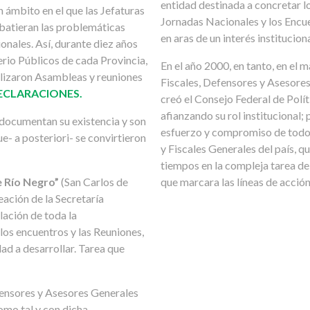
entidad destinada a concretar los
 ámbito en el que las Jefaturas
Jornadas Nacionales y los Encue
ebatieran las problemáticas
en aras de un interés instituciona
ionales. Así, durante diez años
terio Públicos de cada Provincia,
En el año 2000, en tanto, en el
alizaron Asambleas y reuniones
Fiscales, Defensores y Asesore
ECLARACIONES.
creó el Consejo Federal de Polí
afianzando su rol institucional;
 documentan su existencia y son
esfuerzo y compromiso de todo
ue- a posteriori- se convirtieron
y Fiscales Generales del país, q
tiempos en la compleja tarea de
e Río Negro”
(San Carlos de
que marcara las líneas de acción
eación de la Secretaría
lación de toda la
os encuentros y las Reuniones,
ad a desarrollar. Tarea que
fensores y Asesores Generales
omo tal y con dicha