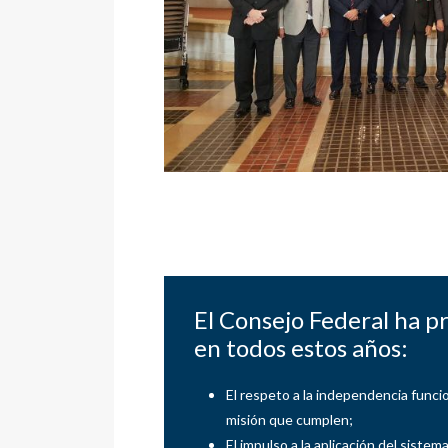
El Consejo Federal ha p
en todos estos años:
El respeto a la independencia funci
misión que cumplen;
El impulso a la aplicación del siste