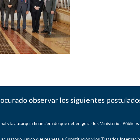
rocurado observar los siguientes postulados
onal y la autarquía financiera de que deben gozar los Ministerios Públic
ma acusatorio -único que respeta la Constitución y los Tratados Internaci