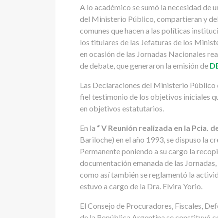
A lo académico se sumó la necesidad de un
del Ministerio Público, compartieran y d
comunes que hacen a las políticas instituc
los titulares de las Jefaturas de los Minis
en ocasión de las Jornadas Nacionales re
de debate, que generaron la emisión de
D
Las Declaraciones del Ministerio Público
fiel testimonio de los objetivos iniciales q
en objetivos estatutarios.
En la
“ V Reunión realizada en la Pcia. d
Bariloche) en el año 1993, se dispuso la cr
Permanente poniendo a su cargo la recopi
documentación emanada de las Jornadas, l
como así también se reglamentó la activid
estuvo a cargo de la Dra. Elvira Yorio.
El Consejo de Procuradores, Fiscales, De
de la República Argentina se constituyó c